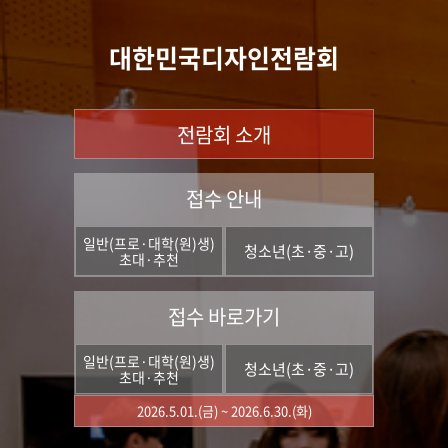
대한민국디자인전람회
전람회 소개
접수 안내
일반(프로·대학(원)생)
청소년(초·중·고)
초대·추천
접수 바로가기
일반(프로·대학(원)생)
청소년(초·중·고)
초대·추천
2026.5.01.(금) ~ 2026.6.30.(화)