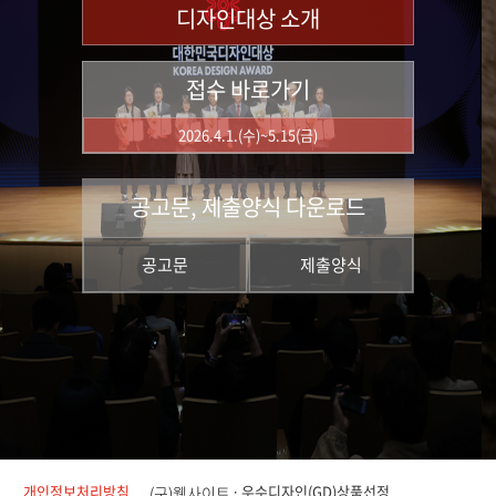
디자인대상 소개
접수 바로가기
2026.4.1.(수)~5.15(금)
공고문, 제출양식 다운로드
공고문
제출양식
개인정보처리방침
우수디자인(GD)상품선정
(구)웹사이트 :