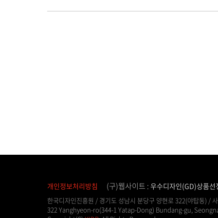
(구)웹사이트 :
개인정보처리방침
우수디자인(GD)상품선
한국디자인진흥원 / 경기도 성남시 분당구 양현로 322(야탑동) / 사업자등록번호 
322 Yanghyeon-ro(344-1 Yatap-Dong) Bundang-gu, Seongna